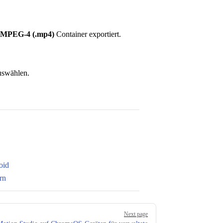
MPEG-4 (.mp4)
Container exportiert.
uswählen.
oid
rn
Next page