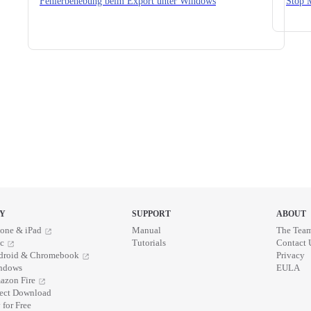
Fehlerbehebung beim Export unter Windows
Stop 
Y
SUPPORT
ABOUT
one & iPad
Manual
The Tea
c
Tutorials
Contact 
droid & Chromebook
Privacy
ndows
EULA
azon Fire
rect Download
 for Free