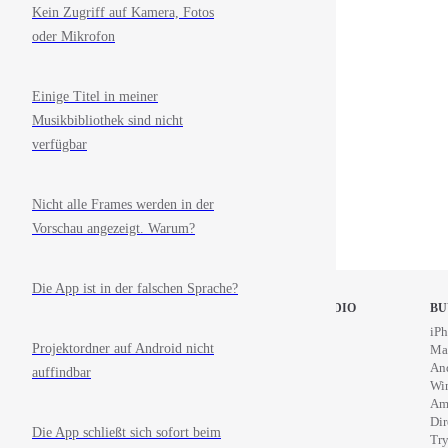
Kein Zugriff auf Kamera, Fotos
oder Mikrofon
Einige Titel in meiner
Musikbibliothek sind nicht
verfügbar
Nicht alle Frames werden in der
Vorschau angezeigt. Warum?
Die App ist in der falschen Sprache?
STOP MOTION STUDIO
BU
Home
iPh
Projektordner auf Android nicht
Education
Ma
News
An
auffindbar
Wi
Am
Di
Die App schließt sich sofort beim
Try