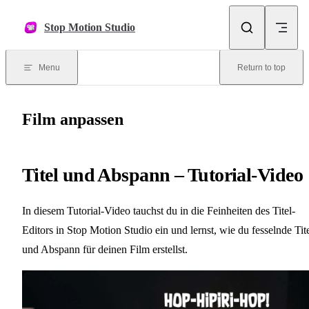
Skip to content
Stop Motion Studio
Menu
Return to top
Film anpassen
Titel und Abspann – Tutorial-Video
In diesem Tutorial-Video tauchst du in die Feinheiten des Titel-
Editors in Stop Motion Studio ein und lernst, wie du fesselnde Tit
und Abspann für deinen Film erstellst.