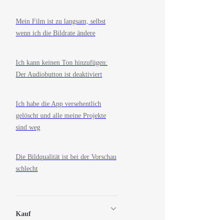
Mein Film ist zu langsam, selbst
wenn ich die Bildrate ändere
Ich kann keinen Ton hinzufügen:
Der Audiobutton ist deaktiviert
Ich habe die App versehentlich
gelöscht und alle meine Projekte
sind weg
Die Bildqualität ist bei der Vorschau
schlecht
Kauf