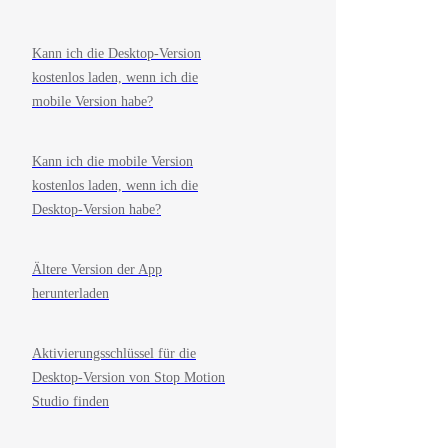
Kann ich die Desktop-Version
kostenlos laden, wenn ich die
mobile Version habe?
Kann ich die mobile Version
kostenlos laden, wenn ich die
Desktop-Version habe?
Ältere Version der App
herunterladen
Aktivierungsschlüssel für die
Desktop-Version von Stop Motion
Studio finden