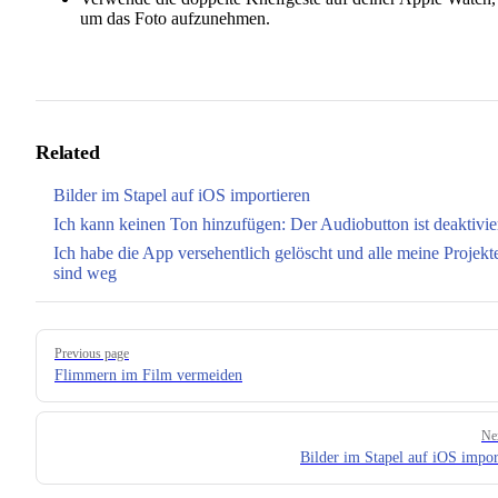
um das Foto aufzunehmen.
Related
Bilder im Stapel auf iOS importieren
Ich kann keinen Ton hinzufügen: Der Audiobutton ist deaktivie
Ich habe die App versehentlich gelöscht und alle meine Projekt
sind weg
Pager
Previous page
Flimmern im Film vermeiden
Ne
Bilder im Stapel auf iOS impor