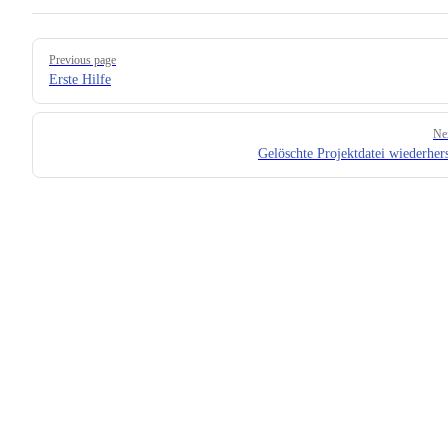
Pager
Previous page
Erste Hilfe
Ne
Gelöschte Projektdatei wiederhers