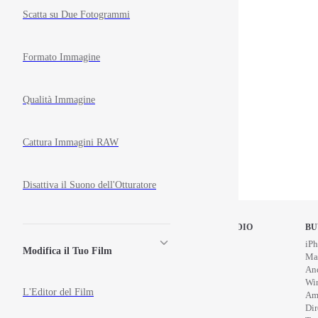
Scatta su Due Fotogrammi
Formato Immagine
Qualità Immagine
Cattura Immagini RAW
Disattiva il Suono dell'Otturatore
STOP MOTION STUDIO
BU
Home
iPh
Modifica il Tuo Film
Education
Ma
News
An
Wi
L'Editor del Film
Am
Di