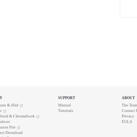
Pager
Y
SUPPORT
ABOUT
one & iPad
Manual
The Tea
c
Tutorials
Contact 
droid & Chromebook
Privacy
ndows
EULA
azon Fire
rect Download