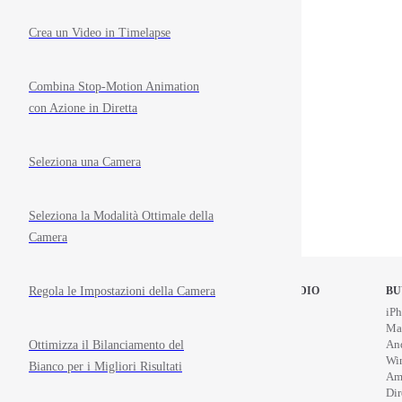
Crea un Video in Timelapse
Combina Stop-Motion Animation
con Azione in Diretta
Seleziona una Camera
Seleziona la Modalità Ottimale della
Camera
Regola le Impostazioni della Camera
STOP MOTION STUDIO
BU
Home
iPh
Education
Ma
News
An
Ottimizza il Bilanciamento del
Wi
Bianco per i Migliori Risultati
Am
Di