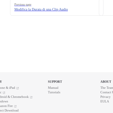
Pager
Previous page
Modifica la Durata di una Clip Audio
Y
SUPPORT
ABOUT
one & iPad
Manual
The Tea
c
Tutorials
Contact 
droid & Chromebook
Privacy
ndows
EULA
azon Fire
rect Download