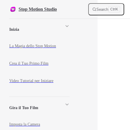
Skip to content
Stop Motion Studio
Search
Ctrl
K
Sidebar Navigation
Inizia
La Magia dello Stop Motion
Crea il Tuo Primo Film
Video Tutorial per Iniziare
Gira il Tuo Film
Imposta la Camera